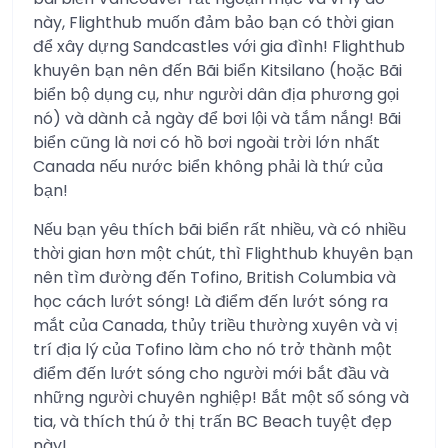
này, Flighthub muốn đảm bảo bạn có thời gian
để xây dựng Sandcastles với gia đình! Flighthub
khuyên bạn nên đến Bãi biển Kitsilano (hoặc Bãi
biển bộ dụng cụ, như người dân địa phương gọi
nó) và dành cả ngày để bơi lội và tắm nắng! Bãi
biển cũng là nơi có hồ bơi ngoài trời lớn nhất
Canada nếu nước biển không phải là thứ của
bạn!
Nếu bạn yêu thích bãi biển rất nhiều, và có nhiều
thời gian hơn một chút, thì Flighthub khuyên bạn
nên tìm đường đến Tofino, British Columbia và
học cách lướt sóng! Là điểm đến lướt sóng ra
mắt của Canada, thủy triều thường xuyên và vị
trí địa lý của Tofino làm cho nó trở thành một
điểm đến lướt sóng cho người mới bắt đầu và
những người chuyên nghiệp! Bắt một số sóng và
tia, và thích thú ở thị trấn BC Beach tuyệt đẹp
này!