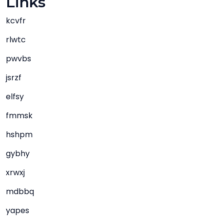
Links
kcvfr
rlwtc
pwvbs
jsrzf
elfsy
fmmsk
hshpm
gybhy
xrwxj
mdbbq
yapes