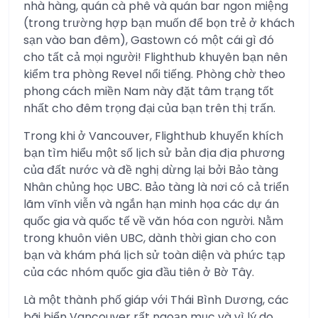
nhà hàng, quán cà phê và quán bar ngon miệng
(trong trường hợp bạn muốn để bọn trẻ ở khách
sạn vào ban đêm), Gastown có một cái gì đó
cho tất cả mọi người! Flighthub khuyên bạn nên
kiểm tra phòng Revel nổi tiếng. Phòng chờ theo
phong cách miền Nam này đặt tâm trạng tốt
nhất cho đêm trọng đại của bạn trên thị trấn.
Trong khi ở Vancouver, Flighthub khuyến khích
bạn tìm hiểu một số lịch sử bản địa địa phương
của đất nước và đề nghị dừng lại bởi Bảo tàng
Nhân chủng học UBC. Bảo tàng là nơi có cả triển
lãm vĩnh viễn và ngắn hạn minh họa các dự án
quốc gia và quốc tế về văn hóa con người. Nằm
trong khuôn viên UBC, dành thời gian cho con
bạn và khám phá lịch sử toàn diện và phức tạp
của các nhóm quốc gia đầu tiên ở Bờ Tây.
Là một thành phố giáp với Thái Bình Dương, các
bãi biển Vancouver rất ngoạn mục và vì lý do