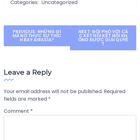
Categories:
Uncategorized
Post
PREVIOUS:
NHỮNG GÌ
NEXT:
ĐỐI PHÓ VỚI CÁ
MÀ NÓ THỰC SỰ THÍC
C KẾT NỐI KẾT NỐI KH
navigation
H BAY AIRASIA?
ÔNG ĐƯỢC GIẢI QUYẾ
T
Leave a Reply
Your email address will not be published.
Required
fields are marked
*
Comment
*