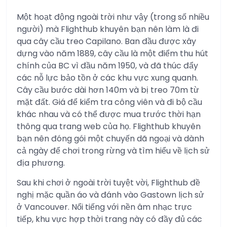
Một hoạt động ngoài trời như vậy (trong số nhiều
người) mà Flighthub khuyên bạn nên làm là đi
qua cây cầu treo Capilano. Ban đầu được xây
dựng vào năm 1889, cây cầu là một điểm thu hút
chính của BC vì đầu năm 1950, và đã thúc đẩy
các nỗ lực bảo tồn ở các khu vực xung quanh.
Cây cầu bước dài hơn 140m và bị treo 70m từ
mặt đất. Giá để kiểm tra công viên và đi bộ cầu
khác nhau và có thể được mua trước thời hạn
thông qua trang web của họ. Flighthub khuyên
bạn nên đóng gói một chuyến dã ngoại và dành
cả ngày để chơi trong rừng và tìm hiểu về lịch sử
địa phương.
Sau khi chơi ở ngoài trời tuyệt vời, Flighthub đề
nghị mặc quần áo và đánh vào Gastown lịch sử
ở Vancouver. Nổi tiếng với nền âm nhạc trực
tiếp, khu vực hợp thời trang này có đầy đủ các