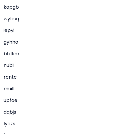
kapgb
wybuq
iepyi
gyhho
bfdkm
nubii
rcntc
muill
upfae
dqbjs
lyczs