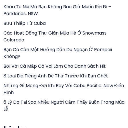
Khóa Tu Núi Mà Bạn Không Bao Giờ Muốn Rời Đi –
Parklands, NSW
Bưu Thiếp Từ Cuba
Các Hoạt Động Thư Giãn Mùa Hè Ở Snowmass
Colorado
Bạn Có Cần Một Hướng Dẫn Du Ngoạn Ở Pompeii
Không?
Bơi Với Cá Mập Cá Voi Làm Cho Danh Sách Hit
8 Loại Bia Tiếng Anh Để Thử Trước Khi Bạn Chết
Những Gì Mong Đợi Khi Bay Với Cebu Pacific: New Điển
Hình
6 Lý Do Tại Sao Nhiều Người Cảm Thấy Buồn Trong Mùa
Lễ