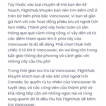
Tùy thuộc vào loại chuyến đi mà bạn lên kế
hoạch, Flighthub khuyên bạn nên tìm kiếm chỗ ở
trên bờ biển phía bắc Vancouver, vì bạn sẽ gần
gũi hơn với các hoạt động phiêu lưu và ngoài trời
hơn nhiều. Thành phố này hoàn toàn có sẵn
thông qua quá cảnh công cộng, vì vậy đến và từ
các điểm tham quan lớn ở phía tây của
Vancouver là đủ dễ dàng. Phải chọn thuê một
chiếc ô tô khi ở Vancouver, xin vui lòng tôn trọng
luật giao thông địa phương và cảnh giác với
những cây cầu thu phí!
Trong thời gian lưu trú tại Vancouver, Flighthub
khuyến khích bạn đi vào sân chơi ngoài trời
Canada. Sự quyến rũ tự nhiên của Vancouver là
tuyệt đẹp, và các công viên của thành phố và
khả năng tiếp cận với những ngọn núi và rừng
xung quanh đó là điều thu hút Flighthub để kiểm
tra Vancouver.