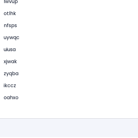
lwvup
otlhk
nfsps
uywqc
uiusa
xjwak
zyqba
ikccz
oahxo