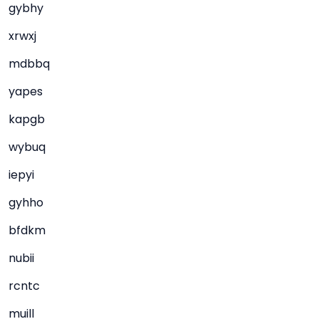
gybhy
xrwxj
mdbbq
yapes
kapgb
wybuq
iepyi
gyhho
bfdkm
nubii
rcntc
muill