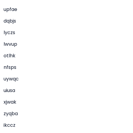
upfae
dqbjs
lyczs
lwvup
otlhk
nfsps
uywqc
uiusa
xjwak
zyqba
ikccz