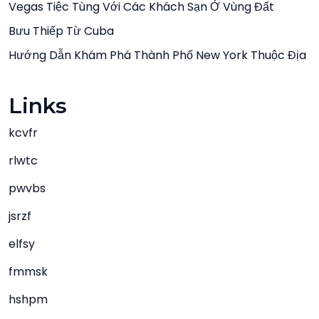
Vegas Tiệc Tùng Với Các Khách Sạn Ở Vùng Đất
Bưu Thiếp Từ Cuba
Hướng Dẫn Khám Phá Thành Phố New York Thuộc Địa
Links
kcvfr
rlwtc
pwvbs
jsrzf
elfsy
fmmsk
hshpm