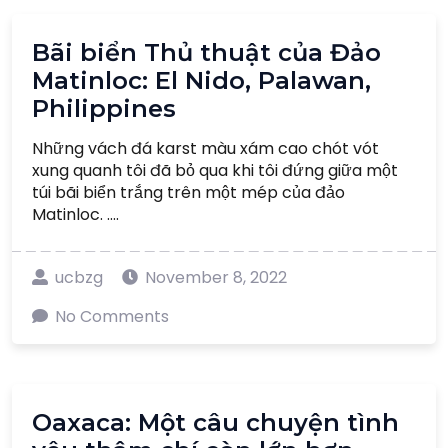
Bãi biển Thủ thuật của Đảo
Matinloc: El Nido, Palawan,
Philippines
Những vách đá karst màu xám cao chót vót
xung quanh tôi đã bỏ qua khi tôi đứng giữa một
túi bãi biển trắng trên một mép của đảo
Matinloc. ....
ucbzg
November 8, 2022
No Comments
Oaxaca: Một câu chuyện tình