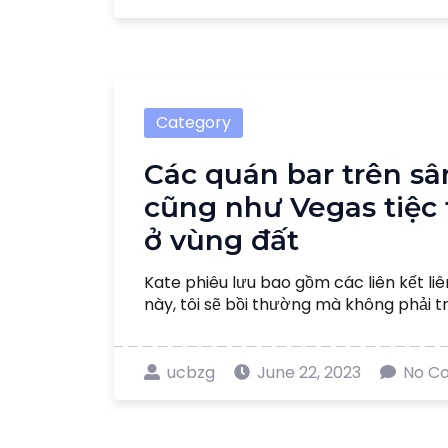
Category
Các quán bar trên s
cũng như Vegas tiệc 
ở vùng đất
Kate phiêu lưu bao gồm các liên kết liê
này, tôi sẽ bồi thường mà không phải trả
ucbzg
June 22, 2023
No C