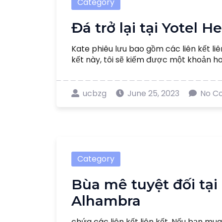
Category
Đá trở lại tại Yotel 
Kate phiêu lưu bao gồm các liên kết li
kết này, tôi sẽ kiếm được một khoản ho
ucbzg
June 25, 2023
No C
Category
Bùa mê tuyệt đối tạ
Alhambra
chứa các liên kết liên kết. Nếu bạn mua