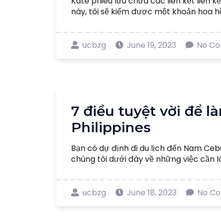
Kate phiêu lưu chứa các liên kết liên 
này, tôi sẽ kiếm được một khoản hoa hồ
ucbzg
June 19, 2023
No C
7 điều tuyệt vời để 
Philippines
Bạn có dự định đi du lịch đến Nam Ceb
chúng tôi dưới đây về những việc cần l
ucbzg
June 18, 2023
No C