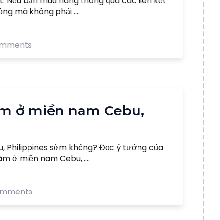
kết. Nếu bạn mua hàng thông qua các liên kết
ng mà không phải ....
omments
làm ở miền nam Cebu,
u, Philippines sớm không? Đọc ý tưởng của
àm ở miền nam Cebu, ....
omments