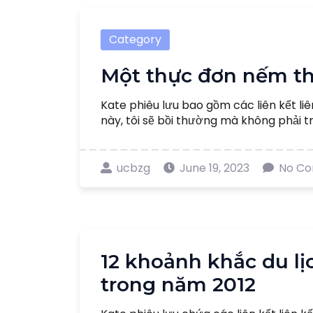
Category
Một thực đơn nếm th
Kate phiêu lưu bao gồm các liên kết liê
này, tôi sẽ bồi thường mà không phải trả
ucbzg
June 19, 2023
No C
12 khoảnh khắc du lịc
trong năm 2012