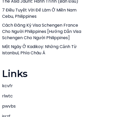
The Asia Jaunt: Hành Trình (ban Đầu)
7 Điều Tuyệt Vời Để Làm Ở Miền Nam
Cebu, Philippines
Cách Đăng Ký Visa Schengen France
Cho Người Philippines [Hướng Dẫn Visa
Schengen Cho Người Philippines]
Một Ngày Ở Kadikoy: Những Cảnh Từ
Istanbul, Phía Châu Á
Links
kcvfr
rlwtc
pwvbs
jsrzf