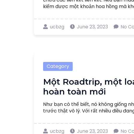
kiếm được một khoản hoa hồng mà không
ucbzg
June 23, 2023
No C
Category
Một Roadtrip, một l
hoàn toàn mới
Như bạn có thể biết, nó không giống nh
trước thật vô lý. Với rất nhiều điều đang d
ucbzg
June 23, 2023
No C