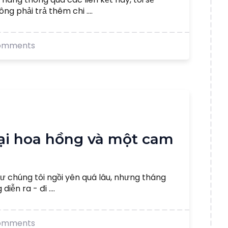
 phải trả thêm chi ....
omments
oại hoa hồng và một cam
ư chúng tôi ngồi yên quá lâu, nhưng tháng
iễn ra - đi ....
omments