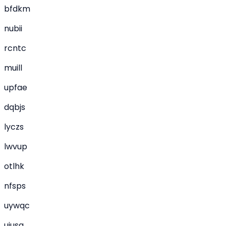
bfdkm
nubii
rcntc
muill
upfae
dqbjs
lyczs
lwvup
otlhk
nfsps
uywqc
uiusa