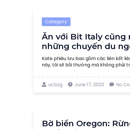
Category
Ăn với Bit Italy cũn
những chuyến du ng
Kate phiêu lưu bao gồm các liên kết liê
này, tôi sẽ bồi thường mà không phải trả
ucbzg
June 17, 2023
No C
Bờ biển Oregon: Rừn