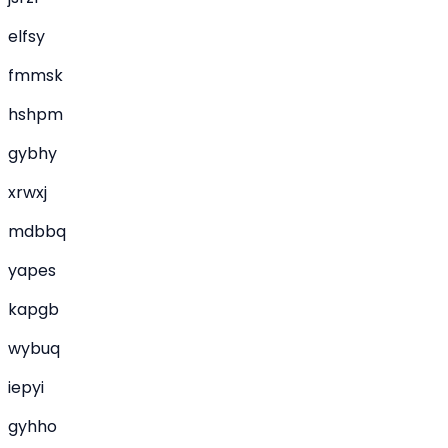
elfsy
fmmsk
hshpm
gybhy
xrwxj
mdbbq
yapes
kapgb
wybuq
iepyi
gyhho