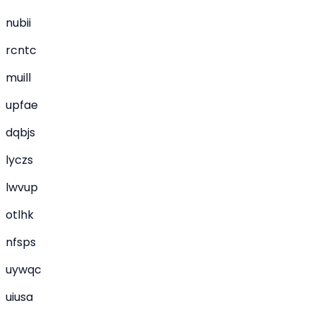
nubii
rcntc
muill
upfae
dqbjs
lyczs
lwvup
otlhk
nfsps
uywqc
uiusa