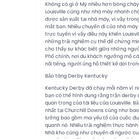
Không có gì ở Mỹ nhiều hơn bóng chày,
Louisville cũng như nhà máy nhanh chó
được sản xuất tại nhà máy, vì vậy tron
mắt bạn. Nhiều chuyến đi của nhà máy
trực tuyến vì vậy điều này khiến Louisv
những trải nghiệm cụ thể để chứng mi
cho thấy sự khác biệt giữa những ngườ
Phố chính, nơi du khách ngưỡng mộ cá
nổi tiếng, người ủng hộ thiết kế dơi tro
Bảo tàng Derby Kentucky:
Kentucky Derby đã chạy mỗi năm vì nă
bạn có thể hình dung rằng trận derby
quan trọng của tài liệu của Louisville.
nhất tại Churchill Downs cũng như bao
lưỡng bao gồm mọi yếu tố của cuộc đu
quanh nó. Nhiều trải nghiệm thực hành
Nhà kho cũng như chuyến đi ngược cun