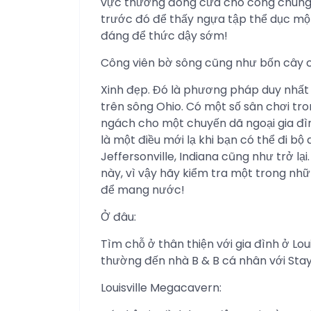
vực thường đóng cửa cho công chúng.
trước đó để thấy ngựa tập thể dục m
đáng để thức dậy sớm!
Công viên bờ sông cũng như bốn cây cầ
Xinh đẹp. Đó là phương pháp duy nhất đ
trên sông Ohio. Có một số sân chơi tr
ngách cho một chuyến dã ngoại gia đình
là một điều mới lạ khi bạn có thể đi bộ 
Jeffersonville, Indiana cũng như trở lại
này, vì vậy hãy kiểm tra một trong n
để mang nước!
Ở đâu:
Tìm chỗ ở thân thiện với gia đình ở Lou
thường đến nhà B & B cá nhân với Sta
Louisville Megacavern: