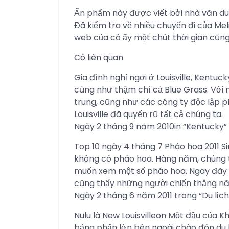
Ấn phẩm này được viết bởi nhà văn du lị
Đã kiểm tra về nhiều chuyến đi của Mel
web của cô ấy một chút thời gian cũ
Có liên quan
Gia đình nghỉ ngơi ở Louisville, Kentuc
cũng như thậm chí cả Blue Grass. Với n
trung, cũng như các công ty độc lập p
Louisville đã quyến rũ tất cả chúng ta.
Ngày 2 tháng 9 năm 2010in “Kentucky”
Top 10 ngày 4 tháng 7 Pháo hoa 2011 
không có pháo hoa. Hàng năm, chúng t
muốn xem một số pháo hoa. Ngay đây 
cũng thấy những người chiến thắng n
Ngày 2 tháng 6 năm 2011 trong “Du lịc
Nulu là New Louisvilleon Một đầu của Kh
bảng phấn lớn bên ngoài chào đón du