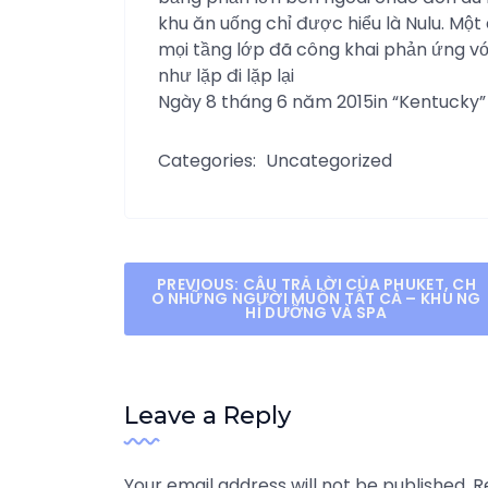
khu ăn uống chỉ được hiểu là Nulu. Một
mọi tầng lớp đã công khai phản ứng vớ
như lặp đi lặp lại
Ngày 8 tháng 6 năm 2015in “Kentucky”
Categories:
Uncategorized
Post
PREVIOUS:
CÂU TRẢ LỜI CỦA PHUKET, CH
O NHỮNG NGƯỜI MUỐN TẤT CẢ – KHU NG
HỈ DƯỠNG VÀ SPA
navigation
Leave a Reply
Your email address will not be published.
R