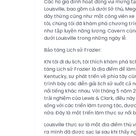
Các hộ gia đình hoạt động vui mừng tạ
Louisville, bao gồm cả dưới Sở thú, Me
dây thừng cũng như một công viên xe
tôi, chúng tôi đã khám phá chương tr
như tập luyện năng lượng. Cavern cũn
dưới Louisville trong những ngày lễ.
Bảo tàng Lịch sử Frazier:
Khi tôi đi du lịch, tôi thích khám phá 
tàng Lịch sử Frazier là địa điểm để làm
Kentucky, sự phát triển về phía tây c
trình bày các diễn giải lịch sử suốt cả
nổi tiếng khác nhau. Với tháng 5 năm 2
trải nghiệm của Lewis & Clark, điều nà
sống với các triển lãm tương tác, được
nữa. Đây là một triển lãm thực sự nổi 
Louisville thực sự là một địa điểm thú 
ra mình đã được sạc lại sau khi thấy ng