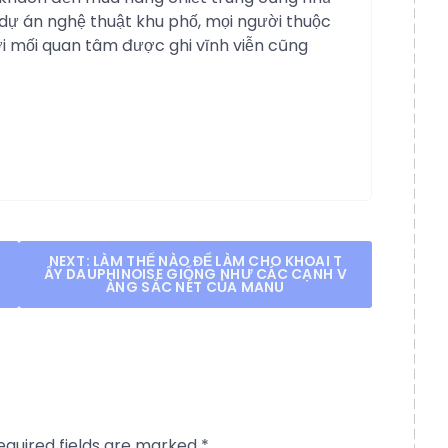
 dự án nghệ thuật khu phố, mọi người thuộc
i mối quan tâm được ghi vĩnh viễn cũng
NEXT:
LÀM THẾ NÀO ĐỂ LÀM CHO KHOAI T
ÂY DAUPHINOISE GIỐNG NHƯ CÁC CẠNH V
ÀNG SẮC NÉT CỦA MANU
equired fields are marked
*