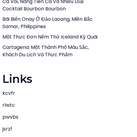
Cá Voi, Nàng Tiên Cá Và Nhiều Loại
Cocktail Bourbon Bourbon
Bãi Biển Onay Ở Đảo Laoang, Miền Bắc
Samar, Philippines
Một Thực Đơn Nếm Thử Iceland Kỳ Quái
Cartagena: Một Thành Phố Màu Sắc,
Khách Du Lịch Và Thực Phẩm
Links
kcvfr
rlwtc
pwvbs
jsrzf