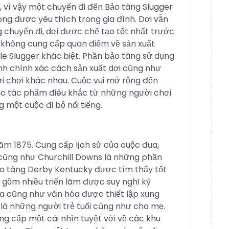
 vì vậy một chuyến đi đến Bảo tàng Slugger
ng được yêu thích trong gia đình. Dơi vẫn
g chuyến đi, dơi được chế tạo tốt nhất trước
 không cung cấp quan điểm về sản xuất
ille Slugger khác biệt. Phần bảo tàng sử dụng
nh chính xác cách sản xuất dơi cũng như
i chơi khác nhau. Cuộc vui mở rộng đến
c tác phẩm điêu khắc từ những người chơi
ng một cuộc đi bộ nổi tiếng.
m 1875. Cung cấp lịch sử của cuộc đua,
 cũng như Churchill Downs là những phần
 Bảo tàng Derby Kentucky được tìm thấy tốt
 gồm nhiều triển lãm được suy nghĩ kỹ
a cũng như văn hóa được thiết lập xung
 là những người trẻ tuổi cũng như cha mẹ.
g cấp một cái nhìn tuyệt vời về các khu