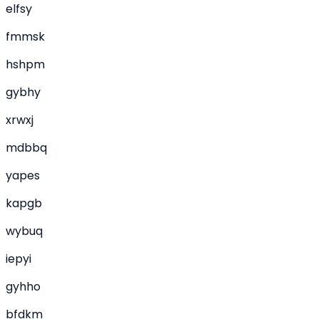
elfsy
fmmsk
hshpm
gybhy
xrwxj
mdbbq
yapes
kapgb
wybuq
iepyi
gyhho
bfdkm