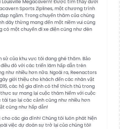
i Louisville Megacavern! Được tìm thấy dưới
gacavern Sports Ziplines, một chương trình
 đạp ngầm. Trong chuyến thăm của chúng
ình dây thừng mang đến một niềm vui cũng
g có một chuyến đi xe điện cũng như đèn
lịch sử của khu vực tôi đang ghé thăm. Bảo
 điều đó với các triển lãm hấp dẫn trên
ũng như nhiều hơn nữa. Ngoài ra, Reenactors
 ngày giới thiệu cho khách đến các nhân vật
016, các hộ gia đình có thể thích thú trong
y thực sự mang lại cuộc thám hiểm với cuộc
 tái tạo lại các cảnh cũng như nhiều hơn
bật cũng như hấp dẫn!
vị cho các gia đình! Chúng tôi luôn phát hiện
oài việc dự đoán sự trở lại của chúng tôi!