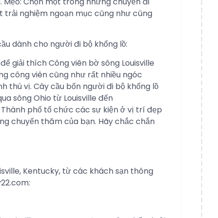
 Mẹo: Chọn một trong những chuyến đi
ột trải nghiệm ngoạn mục cũng như cũng
u dành cho người đi bộ khổng lồ:
ể giải thích Công viên bờ sông Louisville
ong công viên cũng như rất nhiều ngóc
 thú vị. Cây cầu bốn người đi bộ khổng lồ
qua sông Ohio từ Louisville đến
. Thành phố tổ chức các sự kiện ở vị trí đẹp
hững chuyến thăm của bạn. Hãy chắc chắn
isville, Kentucky, từ các khách sạn thông
y22.com: