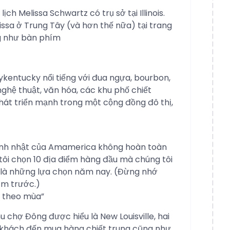
ch Melissa Schwartz có trụ sở tại Illinois.
issa ở Trung Tây (và hơn thế nữa) tại trang
ng như bàn phím
kykentucky nổi tiếng với đua ngựa, bourbon,
ghệ thuật, văn hóa, các khu phố chiết
hát triển mạnh trong một cộng đồng đô thị,
Sinh nhật của Amamerica không hoàn toàn
ôi chọn 10 địa điểm hàng đầu mà chúng tôi
là những lựa chọn năm nay. (Đừng nhớ
ăm trước.)
h theo mùa”
u chợ Đông được hiểu là New Louisville, hai
 khách đến mua hàng chiết trung cũng như