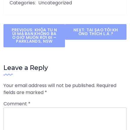
Categories:
Uncategorized
Post
PREVIOUS:
KHÓA TU N
NEXT:
TẠI SAO TÔI KH
ÚI MÀ BẠN KHÔNG BA
ÔNG THÍCH L.A.?
navigation
O GIỜ MUỐN RỜI ĐI –
PARKLANDS, NSW
Leave a Reply
Your email address will not be published.
Required
fields are marked
*
Comment
*