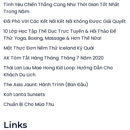
Tình Yêu Chiến Thắng Cũng Như Thời Gian Tốt Nhất
Trong Năm
Đối Phó Với Các Kết Nối Kết Nối Không Được Giải Quyết
10 Lớp Học Tập Thể Dục Trực Tuyến & Hội Thảo Để
Thử: Yoga, Boxing, Massage & Hơn Thế Nữa!
Một Thực Đơn Nếm Thử Iceland Kỳ Quái
AK Tóm Tắt Hàng Tháng: Tháng 7 Năm 2020
Thái Lan Lau Mae Hong Kid Loop: Hướng Dẫn Cho
Khách Du Lịch
The Asia Jaunt: Hành Trình (ban Đầu)
Koh Lanta Sunsets
Chuẩn Bị Cho Mùa Thu
Links