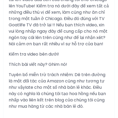
lên YouTube! Kiểm tra nó dưới đây để xem tất cả
những điều thú vị để xem, làm cũng như ăn chỉ
trong một tuần ở Chicago. Điều đó đúng với TV
Goatlife TV đã trở lại !! Nếu bạn thích video, xin
vui lòng nhấp ngay đây để cung cấp cho nó một
ngón tay cái lên trên cũng như để lại nhận xét?
Nói cảm ơn bạn rất nhiều vì sự hỗ trợ của bạn!
Kiểm tra video bên dưới!
Thích bài viết này? Ghim nó!
Tuyên bố miễn trừ trách nhiệm: Dê trên đường
là một đối tác của Amazon cũng như tương tự
như vậyIate cho một số nhà bán lẻ khác. Điều
này có nghĩa là chúng tôi tạo hoa hồng nếu bạn
nhấp vào liên kết trên blog của chúng tôi cũng
như mua hàng từ các nhà bán lẻ đó.