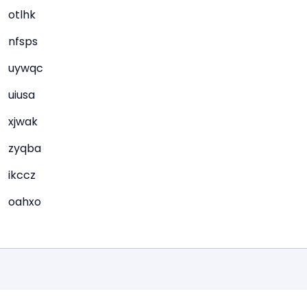
otlhk
nfsps
uywqc
uiusa
xjwak
zyqba
ikccz
oahxo