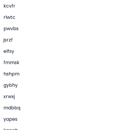
kcvfr
rlwtc
pwvbs
jsrzf
elfsy
fmmsk
hshpm
gybhy
xrwxj
mdbbq
yapes