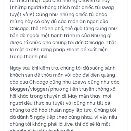
tôi thích nhận quà cho những chuyến đi này
(những người không thích một chiếc túi swag
tuyệt vời?) Cũng như những chiếc túi chào
mừng này có đầy đủ các món ăn ngon của
Chicago, thẻ thành phố, thẻ quà tặng cũng như
bản đồ ngoài một hành trình in của Những gì
được tổ chức cho chúng tôi đến Chicago. Thật
là một excPhương pháp Ellent để xuất hiện
trong thành phố.
Ngay sau khi kiểm tra, chúng tôi đã xuống sảnh
khách sạn để thỏa mãn với các đại diện quảng
cáo của Chicago cũng như Loews cũng như các
blogger/vlogger/phương tiện truyền thông xã
hội khác trong chuyến đi. May mắn thay, mọi
người đều thực sự tuyệt vời cũng như tất cả
chúng ta đã hòa thuận ngay lập tức. Chúng tôi
đã dành 5 ngày tiếp theo cùng nhau, vì vậy nếu
chúng tôi không phải là Jive, thì đó sẽ là một