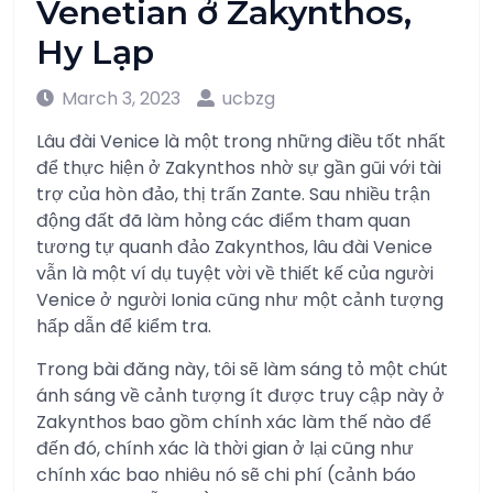
Venetian ở Zakynthos,
Hy Lạp
March 3, 2023
ucbzg
Lâu đài Venice là một trong những điều tốt nhất
để thực hiện ở Zakynthos nhờ sự gần gũi với tài
trợ của hòn đảo, thị trấn Zante. Sau nhiều trận
động đất đã làm hỏng các điểm tham quan
tương tự quanh đảo Zakynthos, lâu đài Venice
vẫn là một ví dụ tuyệt vời về thiết kế của người
Venice ở người Ionia cũng như một cảnh tượng
hấp dẫn để kiểm tra.
Trong bài đăng này, tôi sẽ làm sáng tỏ một chút
ánh sáng về cảnh tượng ít được truy cập này ở
Zakynthos bao gồm chính xác làm thế nào để
đến đó, chính xác là thời gian ở lại cũng như
chính xác bao nhiêu nó sẽ chi phí (cảnh báo