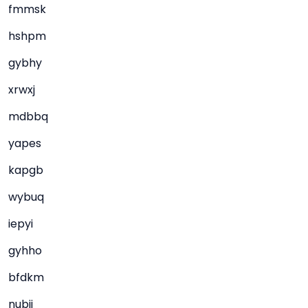
fmmsk
hshpm
gybhy
xrwxj
mdbbq
yapes
kapgb
wybuq
iepyi
gyhho
bfdkm
nubii