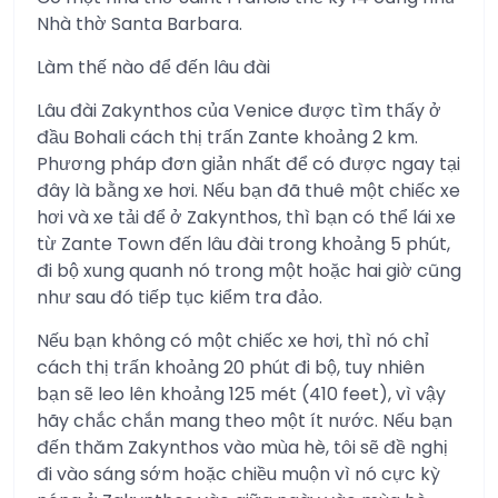
Nhà thờ Santa Barbara.
Làm thế nào để đến lâu đài
Lâu đài Zakynthos của Venice được tìm thấy ở
đầu Bohali cách thị trấn Zante khoảng 2 km.
Phương pháp đơn giản nhất để có được ngay tại
đây là bằng xe hơi. Nếu bạn đã thuê một chiếc xe
hơi và xe tải để ở Zakynthos, thì bạn có thể lái xe
từ Zante Town đến lâu đài trong khoảng 5 phút,
đi bộ xung quanh nó trong một hoặc hai giờ cũng
như sau đó tiếp tục kiểm tra đảo.
Nếu bạn không có một chiếc xe hơi, thì nó chỉ
cách thị trấn khoảng 20 phút đi bộ, tuy nhiên
bạn sẽ leo lên khoảng 125 mét (410 feet), vì vậy
hãy chắc chắn mang theo một ít nước. Nếu bạn
đến thăm Zakynthos vào mùa hè, tôi sẽ đề nghị
đi vào sáng sớm hoặc chiều muộn vì nó cực kỳ