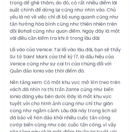
trọng để ghé thăm, do đó, có rất nhiều điểm lãi
suất chính để dừng lại cũng như nhìn vào. Chủ
yếu là nó về việc chỉ đi bộ xung quanh cũng như
tận hưởng hòa bình cũng như thiên nhiên trên
đồi Bohali cũng như quan điểm. Ngay đây là một
vài điều cần kiểm tra khi ở trong lâu đài:
Lối vào của Venice: Tại lối vào lâu đài, bạn sẽ thấy
Sư tử Saint Mark của thế kỷ 17, là dấu hiệu của
Venice cũng như sự cai trị của chúng đối với
Quần đảo Ionia vào thời điểm đó.
Nền tảng xem: Có một khu vực mở lớn treo trên
vách đá nhìn ra thị trấn Zante cũng như biển
Ionia đáng yêu bên dưới. Đây là một khu vực
tuyệt vời cho hình ảnh cũng như chỉ thư giãn
cũng như ngắm cảnh. Lâu đài này trong lịch sử
đã bảo vệ hòn đảo khỏi nhiều cuộc tấn công
cướp biển cũng như các cuộc tấn công, vì vậy
nền tảng này sẽ là một điểm thuận lợi tuyệt vời