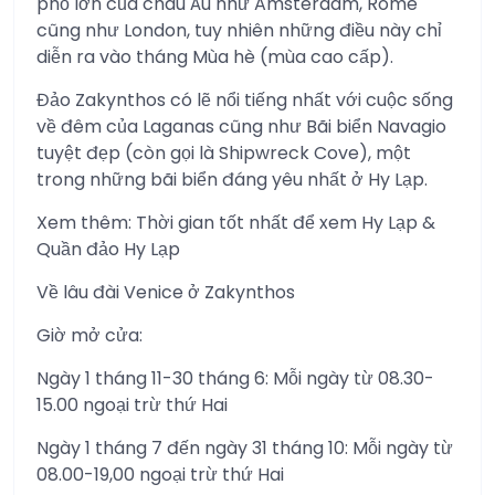
phố lớn của châu Âu như Amsterdam, Rome
cũng như London, tuy nhiên những điều này chỉ
diễn ra vào tháng Mùa hè (mùa cao cấp).
Đảo Zakynthos có lẽ nổi tiếng nhất với cuộc sống
về đêm của Laganas cũng như Bãi biển Navagio
tuyệt đẹp (còn gọi là Shipwreck Cove), một
trong những bãi biển đáng yêu nhất ở Hy Lạp.
Xem thêm: Thời gian tốt nhất để xem Hy Lạp &
Quần đảo Hy Lạp
Về lâu đài Venice ở Zakynthos
Giờ mở cửa:
Ngày 1 tháng 11-30 tháng 6: Mỗi ngày từ 08.30-
15.00 ngoại trừ thứ Hai
Ngày 1 tháng 7 đến ngày 31 tháng 10: Mỗi ngày từ
08.00-19,00 ngoại trừ thứ Hai