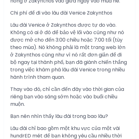
nóng ở Zakynthos vào giữa ngày vào mùa hè.
Chi phí để đi vào lâu đài Venice Zakynthos
Lâu đài Venice ở Zakynthos được tự do vào.
Không có ai ở đó để bảo vệ lối vào cũng như nó
được mở cho đến 3:00 chiều hoặc 7:00 tối (tùy
theo mùa). Nó không phải là một trang web lớn
ở Zakynthos cũng như vì nó rất đơn giản để đi
bộ ngay tại thành phố, bạn đã giành chiến thắng
trong việc khám phá lâu đài Venice trong nhiều
hành trình tham quan.
Thay vào đó, chỉ cần đến đây vào thời gian của
riêng bạn vào sáng sớm hoặc vào buổi chiều
muộn.
Bạn nên nhìn thấy lâu đài trong bao lâu?
Lâu đài chỉ bao gồm một khu vực của một vài
hundrED mét để bạn không yêu cầu nhiều thời