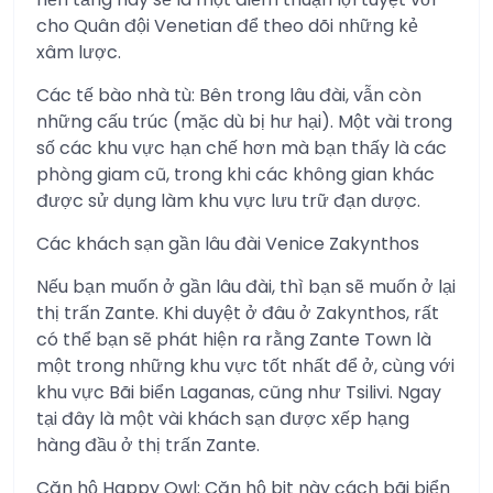
cho Quân đội Venetian để theo dõi những kẻ
xâm lược.
Các tế bào nhà tù: Bên trong lâu đài, vẫn còn
những cấu trúc (mặc dù bị hư hại). Một vài trong
số các khu vực hạn chế hơn mà bạn thấy là các
phòng giam cũ, trong khi các không gian khác
được sử dụng làm khu vực lưu trữ đạn dược.
Các khách sạn gần lâu đài Venice Zakynthos
Nếu bạn muốn ở gần lâu đài, thì bạn sẽ muốn ở lại
thị trấn Zante. Khi duyệt ở đâu ở Zakynthos, rất
có thể bạn sẽ phát hiện ra rằng Zante Town là
một trong những khu vực tốt nhất để ở, cùng với
khu vực Bãi biển Laganas, cũng như Tsilivi. Ngay
tại đây là một vài khách sạn được xếp hạng
hàng đầu ở thị trấn Zante.
Căn hộ Happy Owl: Căn hộ bit này cách bãi biển