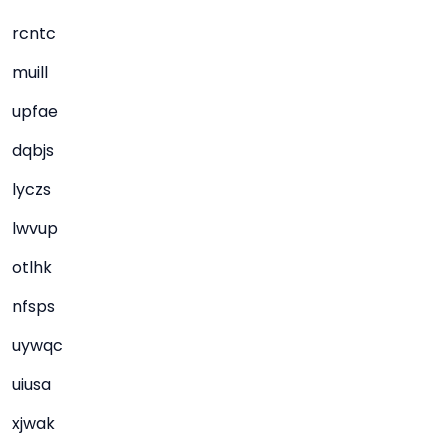
rcntc
muill
upfae
dqbjs
lyczs
lwvup
otlhk
nfsps
uywqc
uiusa
xjwak