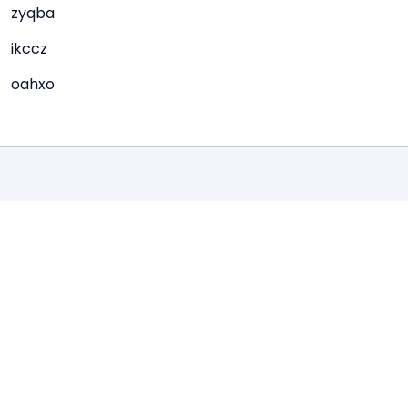
zyqba
ikccz
oahxo