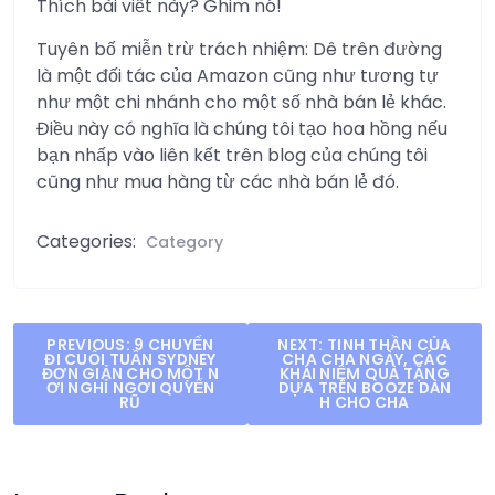
Thích bài viết này? Ghim nó!
Tuyên bố miễn trừ trách nhiệm: Dê trên đường
là một đối tác của Amazon cũng như tương tự
như một chi nhánh cho một số nhà bán lẻ khác.
Điều này có nghĩa là chúng tôi tạo hoa hồng nếu
bạn nhấp vào liên kết trên blog của chúng tôi
cũng như mua hàng từ các nhà bán lẻ đó.
Categories:
Category
Post
PREVIOUS:
9 CHUYẾN
NEXT:
TINH THẦN CỦA
ĐI CUỐI TUẦN SYDNEY
CHA CHA NGÀY, CÁC
navigation
ĐƠN GIẢN CHO MỘT N
KHÁI NIỆM QUÀ TẶNG
ƠI NGHỈ NGƠI QUYẾN
DỰA TRÊN BOOZE DÀN
RŨ
H CHO CHA